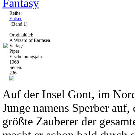
Fantasy
Reihe:
Erdsee
(Band 1)
Originaltitel:
A Wizard of Earthsea
Verlag:
Piper
Erscheinungsjahr:
1968
Seiten:
236
Auf der Insel Gont, im Nord
Junge namens Sperber auf, 
größte Zauberer der gesamt
macht er schon bald durch s