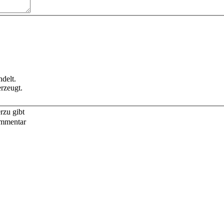
delt.
rzeugt.
rzu gibt
ommentar