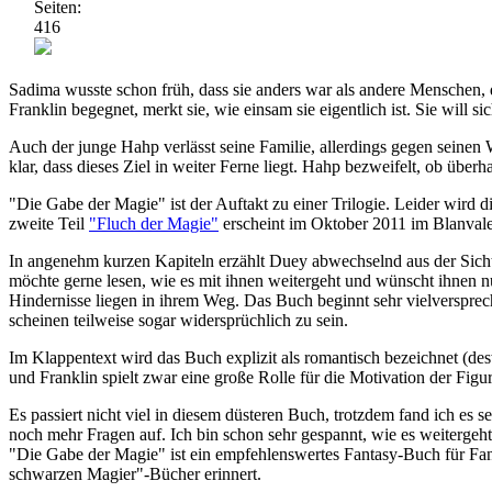
Seiten:
416
Sadima wusste schon früh, dass sie anders war als andere Menschen, d
Franklin begegnet, merkt sie, wie einsam sie eigentlich ist. Sie will si
Auch der junge Hahp verlässt seine Familie, allerdings gegen seinen W
klar, dass dieses Ziel in weiter Ferne liegt. Hahp bezweifelt, ob übe
"Die Gabe der Magie" ist der Auftakt zu einer Trilogie. Leider wird 
zweite Teil
"Fluch der Magie"
erscheint im Oktober 2011 im Blanval
In angenehm kurzen Kapiteln erzählt Duey abwechselnd aus der Sicht 
möchte gerne lesen, wie es mit ihnen weitergeht und wünscht ihnen 
Hindernisse liegen in ihrem Weg. Das Buch beginnt sehr vielverspre
scheinen teilweise sogar widersprüchlich zu sein.
Im Klappentext wird das Buch explizit als romantisch bezeichnet (de
und Franklin spielt zwar eine große Rolle für die Motivation der Figur
Es passiert nicht viel in diesem düsteren Buch, trotzdem fand ich es
noch mehr Fragen auf. Ich bin schon sehr gespannt, wie es weitergeht
"Die Gabe der Magie" ist ein empfehlenswertes Fantasy-Buch für Fans 
schwarzen Magier"-Bücher erinnert.