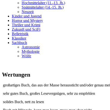
Hochmittelalter (11.-13. Jh.)
Spätmittelalter (14.-15. Jh.)
Neuzeit
Kinder und Jugend
Horror und Mystery
Thriller und Krimi
Zukunft und SciFi
Belletristik
Klassiker
Sachbuch
Astronomie
Mythologie
Wölfe
Wertungen
großartiges Buch, das aus der Masse heraussticht und/oder genau me
sehr gutes Buch, großes Lesevergnügen, sehr zu empfehlen
solides Buch, nett zu lesen