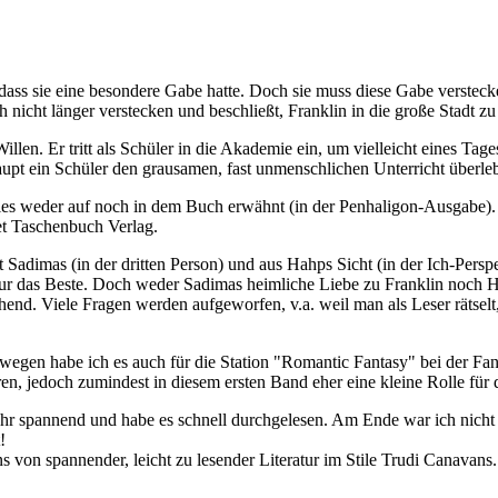
ass sie eine besondere Gabe hatte. Doch sie muss diese Gabe verstecken
ch nicht länger verstecken und beschließt, Franklin in die große Stadt zu
illen. Er tritt als Schüler in die Akademie ein, um vielleicht eines Tag
rhaupt ein Schüler den grausamen, fast unmenschlichen Unterricht überle
dies weder auf noch in dem Buch erwähnt (in der Penhaligon-Ausgabe). 
et Taschenbuch Verlag.
Sadimas (in der dritten Person) und aus Hahps Sicht (in der Ich-Perspe
nur das Beste. Doch weder Sadimas heimliche Liebe zu Franklin noch H
chend. Viele Fragen werden aufgeworfen, v.a. weil man als Leser räts
swegen habe ich es auch für die Station "Romantic Fantasy" bei der F
en, jedoch zumindest in diesem ersten Band eher eine kleine Rolle für d
 sehr spannend und habe es schnell durchgelesen. Am Ende war ich nicht
!
von spannender, leicht zu lesender Literatur im Stile Trudi Canavans.