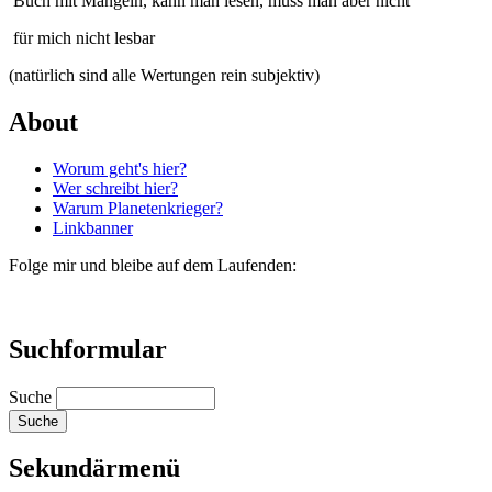
Buch mit Mängeln, kann man lesen, muss man aber nicht
für mich nicht lesbar
(natürlich sind alle Wertungen rein subjektiv)
About
Worum geht's hier?
Wer schreibt hier?
Warum Planetenkrieger?
Linkbanner
Folge mir und bleibe auf dem Laufenden:
Suchformular
Suche
Sekundärmenü