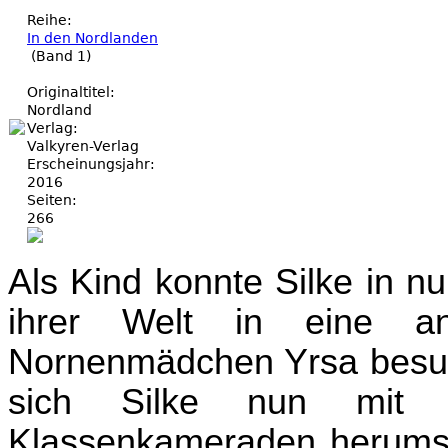
Reihe:
In den Nordlanden
(Band 1)
Originaltitel:
Nordland
Verlag:
Valkyren-Verlag
Erscheinungsjahr:
2016
Seiten:
266
Als Kind konnte Silke in n
ihrer Welt in eine a
Nornenmädchen Yrsa besuc
sich Silke nun mit M
Klassenkameraden herumsch