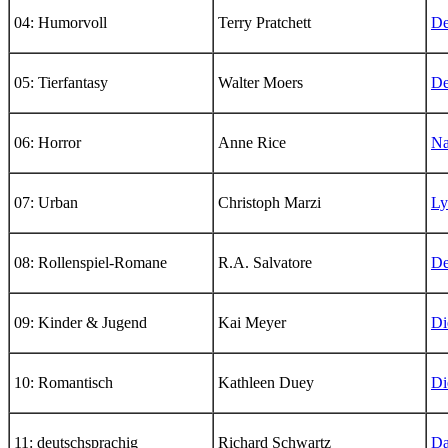
04: Humorvoll
Terry Pratchett
De
05: Tierfantasy
Walter Moers
De
06: Horror
Anne Rice
Na
07: Urban
Christoph Marzi
Ly
08: Rollenspiel-Romane
R.A. Salvatore
De
09: Kinder & Jugend
Kai Meyer
Di
10: Romantisch
Kathleen Duey
Di
11: deutschsprachig
Richard Schwartz
Da