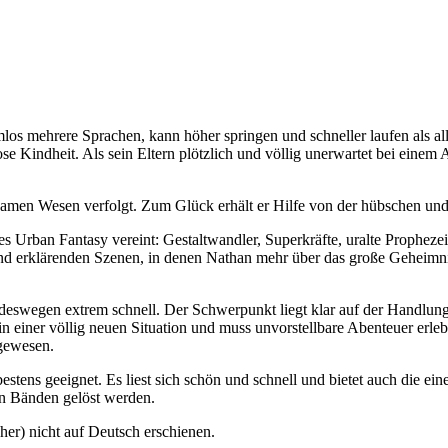
los mehrere Sprachen, kann höher springen und schneller laufen als all
ose Kindheit. Als sein Eltern plötzlich und völlig unerwartet bei ein
eltsamen Wesen verfolgt. Zum Glück erhält er Hilfe von der hübschen un
des Urban Fantasy vereint: Gestaltwandler, Superkräfte, uralte Prophe
 erklärenden Szenen, in denen Nathan mehr über das große Geheimnis s
 deswegen extrem schnell. Der Schwerpunkt liegt klar auf der Handlung,
in einer völlig neuen Situation und muss unvorstellbare Abenteuer erleb
 gewesen.
stens geeignet. Es liest sich schön und schnell und bietet auch die e
den Bänden gelöst werden.
her) nicht auf Deutsch erschienen.