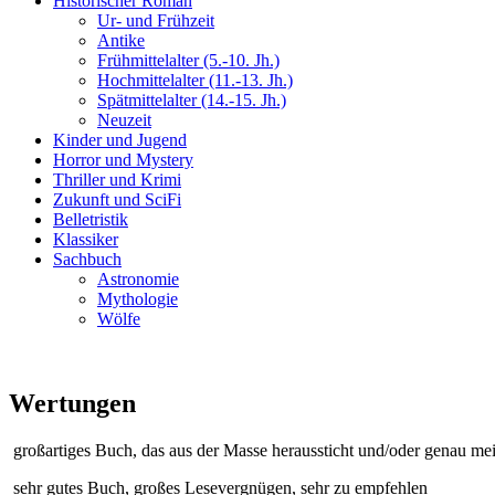
Historischer Roman
Ur- und Frühzeit
Antike
Frühmittelalter (5.-10. Jh.)
Hochmittelalter (11.-13. Jh.)
Spätmittelalter (14.-15. Jh.)
Neuzeit
Kinder und Jugend
Horror und Mystery
Thriller und Krimi
Zukunft und SciFi
Belletristik
Klassiker
Sachbuch
Astronomie
Mythologie
Wölfe
Wertungen
großartiges Buch, das aus der Masse heraussticht und/oder genau me
sehr gutes Buch, großes Lesevergnügen, sehr zu empfehlen