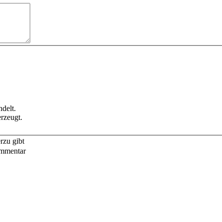
delt.
rzeugt.
rzu gibt
ommentar