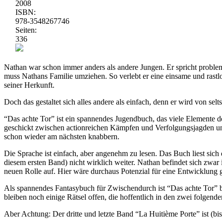
2008
ISBN:
978-3548267746
Seiten:
336
Nathan war schon immer anders als andere Jungen. Er spricht problem
muss Nathans Familie umziehen. So verlebt er eine einsame und rastl
seiner Herkunft.
Doch das gestaltet sich alles andere als einfach, denn er wird von s
“Das achte Tor” ist ein spannendes Jugendbuch, das viele Elemente 
geschickt zwischen actionreichen Kämpfen und Verfolgungsjagden und
schon wieder am nächsten knabbern.
Die Sprache ist einfach, aber angenehm zu lesen. Das Buch liest sich
diesem ersten Band) nicht wirklich weiter. Nathan befindet sich zwar 
neuen Rolle auf. Hier wäre durchaus Potenzial für eine Entwicklung
Als spannendes Fantasybuch für Zwischendurch ist “Das achte Tor” be
bleiben noch einige Rätsel offen, die hoffentlich in den zwei folgen
Aber Achtung: Der dritte und letzte Band “La Huitième Porte” ist (bis