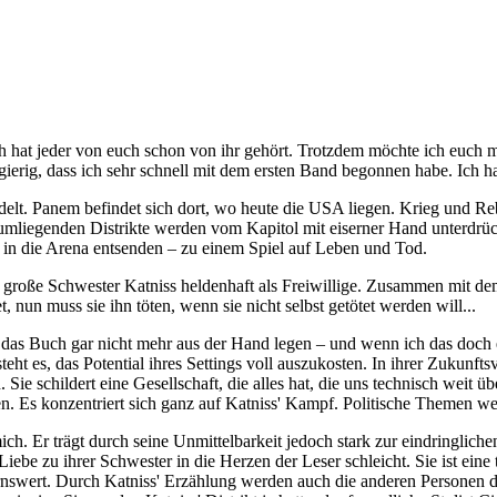
h hat jeder von euch schon von ihr gehört. Trotzdem möchte ich euch
ugierig, dass ich sehr schnell mit dem ersten Band begonnen habe. Ich 
edelt. Panem befindet sich dort, wo heute die USA liegen. Krieg und R
umliegenden Distrikte werden vom Kapitol mit eiserner Hand unterdrück
e in die Arena entsenden – zu einem Spiel auf Leben und Tod.
re große Schwester Katniss heldenhaft als Freiwillige. Zusammen mit d
, nun muss sie ihn töten, wenn sie nicht selbst getötet werden will...
lte das Buch gar nicht mehr aus der Hand legen – und wenn ich das doch
eht es, das Potential ihres Settings voll auszukosten. In ihrer Zukunfts
 schildert eine Gesellschaft, die alles hat, die uns technisch weit über
ben. Es konzentriert sich ganz auf Katniss' Kampf. Politische Themen 
ch. Er trägt durch seine Unmittelbarkeit jedoch stark zur eindringlich
iebe zu ihrer Schwester in die Herzen der Leser schleicht. Sie ist eine
nswert. Durch Katniss' Erzählung werden auch die anderen Personen d