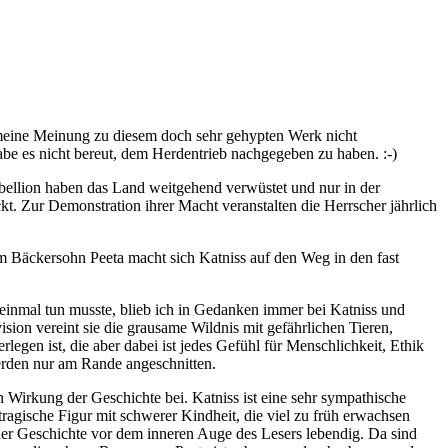
 meine Meinung zu diesem doch sehr gehypten Werk nicht
habe es nicht bereut, dem Herdentrieb nachgegeben zu haben. :-)
ebellion haben das Land weitgehend verwüstet und nur in der
t. Zur Demonstration ihrer Macht veranstalten die Herrscher jährlich
em Bäckersohn Peeta macht sich Katniss auf den Weg in den fast
 einmal tun musste, blieb ich in Gedanken immer bei Katniss und
vision vereint sie die grausame Wildnis mit gefährlichen Tieren,
legen ist, die aber dabei ist jedes Gefühl für Menschlichkeit, Ethik
werden nur am Rande angeschnitten.
en Wirkung der Geschichte bei. Katniss ist eine sehr sympathische
 tragische Figur mit schwerer Kindheit, die viel zu früh erwachsen
er Geschichte vor dem inneren Auge des Lesers lebendig. Da sind