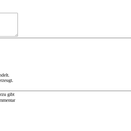
delt.
rzeugt.
rzu gibt
ommentar