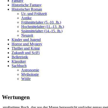
Fantasy
Historische Fantasy
Historischer Roman
Ur- und Frühzeit
Antike
Frühmittelalter (5.-10. Jh.)
Hochmittelalter (11.-13. Jh.)
Spätmittelalter (14.-15. Jh.)
Neuzeit
Kinder und Jugend
Horror und Mystery
Thriller und Krimi
Zukunft und SciFi
Belletristik
Klassiker
Sachbuch
Astronomie
Mythologie
Wölfe
Wertungen
großartiges Buch, das aus der Masse heraussticht und/oder genau me