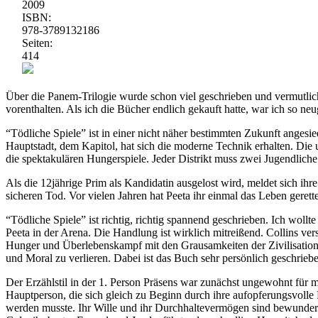
2009
ISBN:
978-3789132186
Seiten:
414
Über die Panem-Trilogie wurde schon viel geschrieben und vermutlic
vorenthalten. Als ich die Bücher endlich gekauft hatte, war ich so ne
“Tödliche Spiele” ist in einer nicht näher bestimmten Zukunft angesi
Hauptstadt, dem Kapitol, hat sich die moderne Technik erhalten. Die 
die spektakulären Hungerspiele. Jeder Distrikt muss zwei Jugendlich
Als die 12jährige Prim als Kandidatin ausgelost wird, meldet sich ih
sicheren Tod. Vor vielen Jahren hat Peeta ihr einmal das Leben gerettet
“Tödliche Spiele” ist richtig, richtig spannend geschrieben. Ich wol
Peeta in der Arena. Die Handlung ist wirklich mitreißend. Collins verst
Hunger und Überlebenskampf mit den Grausamkeiten der Zivilisation. Sie
und Moral zu verlieren. Dabei ist das Buch sehr persönlich geschrie
Der Erzählstil in der 1. Person Präsens war zunächst ungewohnt für mi
Hauptperson, die sich gleich zu Beginn durch ihre aufopferungsvolle L
werden musste. Ihr Wille und ihr Durchhaltevermögen sind bewunder